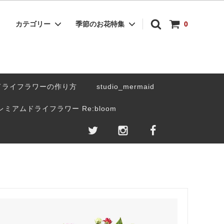
カテゴリー
季節のお花特集
0
 アレンジ
ペットの見送り花・お供えのお花
サブスクリプション-定期購入-
ドライフラワーの作り方
studio_mermaid
レミアムドライフラワー Re:bloom