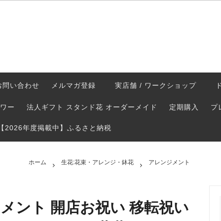
花束・アレンジ・鉢花
ドライフラワー/ 花束 スワッグ
メント
ーブドフラワー
フレグランスソープフラワー
お問い合わせ
メルマガ登録
実店舗 / ワークショップ
ワー
法人ギフト スタンド花 オーダーメイド
定期購入
プ
【2026年度掲載中】ふるさと納税
ホーム
生花:花束・アレンジ・鉢花
アレンジメント
メント 開店お祝い 移転祝い