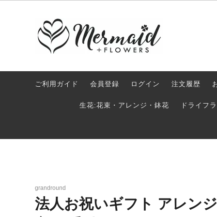
プレミアムドライフラワー Re:bloom
サマーギフト特集 2026
生花:
法人ギフト スタンド花 オーダーメイド
プリザ
ご利用ガイド
会員登録
ログイン
注文履歴
フラワー
生花:花束・アレンジ・鉢花
ドライフラ
オプション・同梱おすすめアイテム
grandround
法人お祝いギフト アレンジ