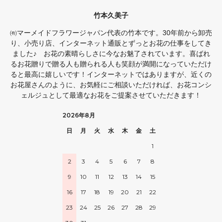
竹本久美子
㈲マーメイドフラワージャパン代表の竹本です。30年前から卸売
り、小売り店、インターネット通販とずっとお花の仕事をしてき
ました♪ お花の素晴らしさに今なお魅了されています。喜ばれ
るお花贈りで贈る人も贈られる人も笑顔が満開になっていただけ
ると最高に嬉しいです！インターネットではありますが、近くの
お花屋さんのように、お気軽にご相談いただければ、お花コンシ
ェルジュとして最適なお花をご提案させていただきます！
2026年8月
日
月
火
水
木
金
土
1
2
3
4
5
6
7
8
9
10
11
12
13
14
15
16
17
18
19
20
21
22
23
24
25
26
27
28
29