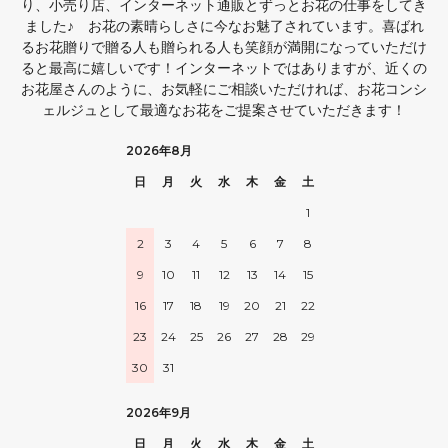
り、小売り店、インターネット通販とずっとお花の仕事をしてき
ました♪ お花の素晴らしさに今なお魅了されています。喜ばれ
るお花贈りで贈る人も贈られる人も笑顔が満開になっていただけ
ると最高に嬉しいです！インターネットではありますが、近くの
お花屋さんのように、お気軽にご相談いただければ、お花コンシ
ェルジュとして最適なお花をご提案させていただきます！
2026年8月
日
月
火
水
木
金
土
1
2
3
4
5
6
7
8
9
10
11
12
13
14
15
16
17
18
19
20
21
22
23
24
25
26
27
28
29
30
31
2026年9月
日
月
火
水
木
金
土